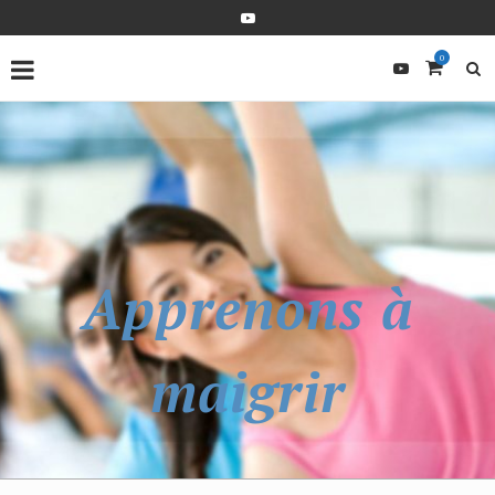
0
Apprenons à
maigrir