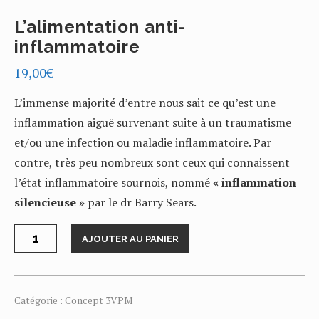
L’alimentation anti-
inflammatoire
19,00
€
L’immense majorité d’entre nous sait ce qu’est une
inflammation aiguë survenant suite à un traumatisme
et/ou une infection ou maladie inflammatoire. Par
contre, très peu nombreux sont ceux qui connaissent
l’état inflammatoire sournois, nommé
« inflammation
silencieuse »
par le dr Barry Sears.
quantité
AJOUTER AU PANIER
de
L'alimentation
anti-
inflammatoire
Catégorie :
Concept 3VPM