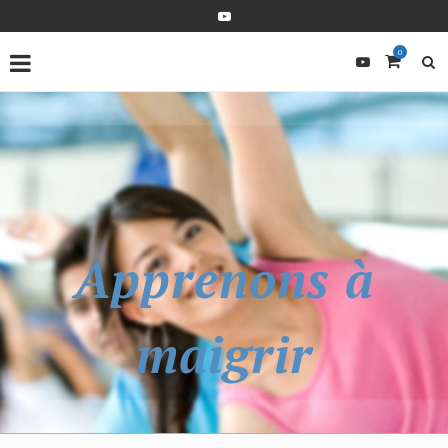
0
Apprenons à
maigrir