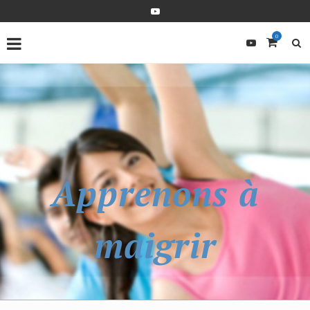
0
Apprenons à
maigrir