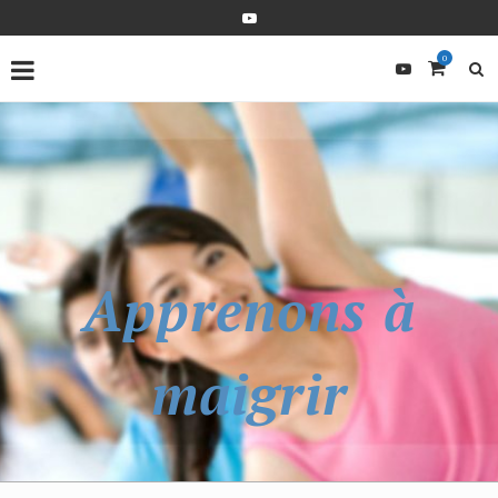
0
Apprenons à
maigrir